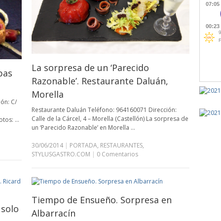
La sorpresa de un ‘Parecido
pas
Razonable’. Restaurante Daluán,
Morella
ón: C/
Restaurante Daluán Teléfono: 964160071 Dirección:
Calle de la Cárcel, 4 – Morella (Castellón) La sorpresa de
otos: …
un ‘Parecido Razonable’ en Morella …
30/06/2014
|
PORTADA
,
RESTAURANTES
,
STYLUSGASTRO.COM
|
0 Comentarios
Tiempo de Ensueño. Sorpresa en
 solo
Albarracín