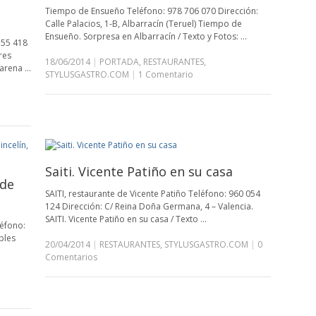
Tiempo de Ensueño Teléfono: 978 706 070 Dirección:
Calle Palacios, 1-B, Albarracín (Teruel) Tiempo de
Ensueño. Sorpresa en Albarracín / Texto y Fotos: …
55 418
res
18/06/2014
|
PORTADA
,
RESTAURANTES
,
marena …
STYLUSGASTRO.COM
|
1 Comentario
Saiti. Vicente Patiño en su casa
 de
SAITI, restaurante de Vicente Patiño Teléfono: 960 054
124 Dirección: C/ Reina Doña Germana, 4 – Valencia.
SAITI. Vicente Patiño en su casa / Texto …
léfono:
bles
20/04/2014
|
RESTAURANTES
,
STYLUSGASTRO.COM
|
0
Comentarios