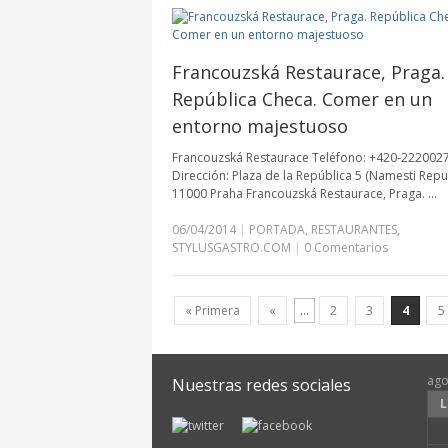
Francouzská Restaurace, Praga.
República Checa. Comer en un
entorno majestuoso
Francouzská Restaurace Teléfono: +420-222002
Dirección: Plaza de la República 5 (Namesti Repu
11000 Praha Francouzská Restaurace, Praga. …
06/04/2014
|
PORTADA
,
RESTAURANTES
,
STYLUSGASTRO.COM
|
0 Comentarios
« Primera
«
...
2
3
4
5
ago
Nuestras redes sociales
L