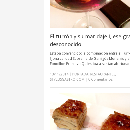
El turrón y su maridaje I, ese gr
desconocido
Estaba convencido: la combinación entre el Tur
Jijona calidad Suprema de Garrigós Monerris y e
Fondillon Primitivo Quiles iba a ser tan afortuna
13/11/2014
|
PORTADA
,
RESTAURANTES
,
STYLUSGASTRO.COM
|
0 Comentarios