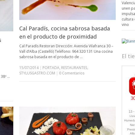
Cal Paradís, cocina sabrosa basada
en el producto de proximidad
s
Cal Paradís Restoran Dirección: Avenida Vilafranca 30 –
Vall d’Alba (Castelló) Teléfono: 964 320 131 Una cocina
El t
sabrosa basada en el producto de …
15/07/2014
|
PORTADA
,
RESTAURANTES
,
STYLUSGASTRO.COM
|
0 Comentarios
 38º …