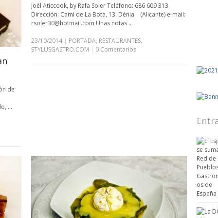
Joël Aticcook, by Rafa Soler Teléfono: 686 609 313
Dirección: Camí de La Bota, 13. Dénia (Alicante) e-mail:
rsoler30@hotmail.com Unas notas …
23/10/2014
|
PORTADA
,
RESTAURANTES
,
STYLUSGASTRO.COM
|
0 Comentarios
an
rón de
l
do, …
Entr