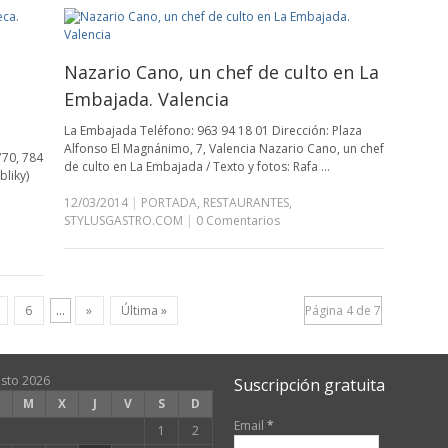
Nazario Cano, un chef de culto en La
Embajada. Valencia
La Embajada Teléfono: 963 94 18 01 Dirección: Plaza
Alfonso El Magnánimo, 7, Valencia Nazario Cano, un chef
770, 784
de culto en La Embajada / Texto y fotos: Rafa …
bliky)
12/03/2014
|
PORTADA
,
RESTAURANTES
,
STYLUSGASTRO.COM
|
0 Comentarios
6
...
»
Última »
Página 4 de 7
sto 2026
Suscripción gratuita
M
X
J
V
S
D
Email
*
1
2