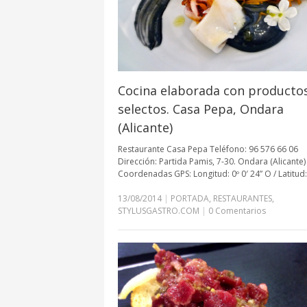
Cocina elaborada con producto
selectos. Casa Pepa, Ondara
(Alicante)
Restaurante Casa Pepa Teléfono: 96 576 66 06
Dirección: Partida Pamis, 7-30. Ondara (Alicante)
Coordenadas GPS: Longitud: 0º 0′ 24” O / Latitud:
13/08/2014
|
PORTADA
,
RESTAURANTES
,
STYLUSGASTRO.COM
|
0 Comentarios