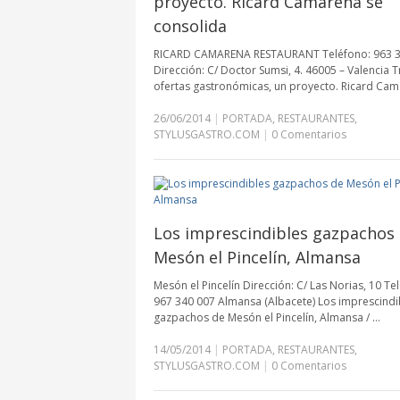
proyecto. Ricard Camarena se
consolida
RICARD CAMARENA RESTAURANT Teléfono: 963 3
Dirección: C/ Doctor Sumsi, 4. 46005 – Valencia T
ofertas gastronómicas, un proyecto. Ricard Ca
26/06/2014
|
PORTADA
,
RESTAURANTES
,
STYLUSGASTRO.COM
|
0 Comentarios
Los imprescindibles gazpachos
Mesón el Pincelín, Almansa
Mesón el Pincelín Dirección: C/ Las Norias, 10 Te
967 340 007 Almansa (Albacete) Los imprescindi
gazpachos de Mesón el Pincelín, Almansa / …
14/05/2014
|
PORTADA
,
RESTAURANTES
,
STYLUSGASTRO.COM
|
0 Comentarios