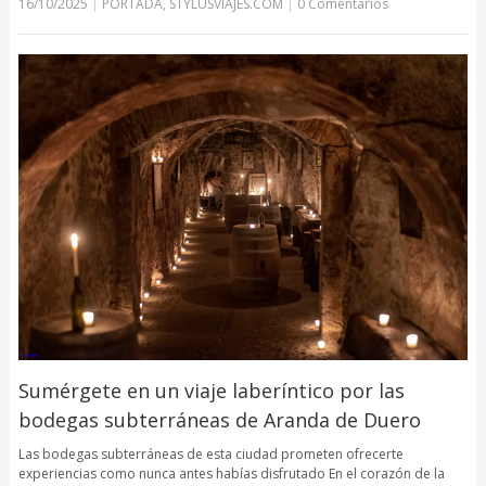
16/10/2025
|
PORTADA
,
STYLUSVIAJES.COM
|
0 Comentarios
Sumérgete en un viaje laberíntico por las
bodegas subterráneas de Aranda de Duero
Las bodegas subterráneas de esta ciudad prometen ofrecerte
experiencias como nunca antes habías disfrutado En el corazón de la