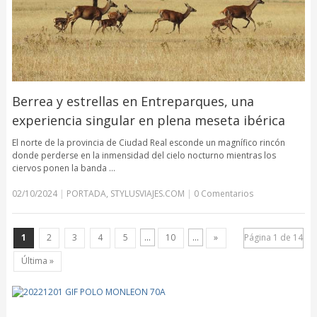
Berrea y estrellas en Entreparques, una
experiencia singular en plena meseta ibérica
El norte de la provincia de Ciudad Real esconde un magnífico rincón
donde perderse en la inmensidad del cielo nocturno mientras los
ciervos ponen la banda …
02/10/2024
|
PORTADA
,
STYLUSVIAJES.COM
|
0 Comentarios
1
2
3
4
5
...
10
...
»
Página 1 de 14
Última »