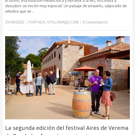
El otoño, esa estación melancólica y vibrante a la vez, nos invita a
descubrir un rincón muy especial. Un paisaje de ensueño, salpicado de
viñedos que se …
25/09/2025
|
PORTADA
,
STYLUSVIAJES.COM
|
0 Comentarios
La segunda edición del festival Aires de Verema