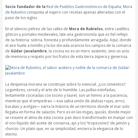
Socio fundador de la
Red de Pueblos Gastronómicos de España, Mora
de Rubielos
conquista al viajero con recetas apenas alteradas con el
paso de los siglos
En el silencio pétreo de las calles de
Mora de Rubielos
, entre castillos
góticos y portales medievales, late una gastronomía que es fiel reflejo
de su historia: sobria, honesta y profundamente arraigada. Aquí, donde
el aire huele a tomillo y la luz dorada acaricia los campos de la comarca
de
Gúdar-Javalambre
, la cocina no es un mero sustento, sino un acto
de memoria y respeto por los frutos de esta tierra áspera y generosa.
La despensa morana se construye sobre lo esencial. ¿Los cimientos?:
Legumbres, cereal y el arte de lo humilde. Las judías estofadas,
lentamente cocinadas con tocino y laurel, son un himno a la paciencia,
mientras que el empedrao —esa sabia unión de alubias rojas, arroz,
bacalao y acelgas— narra la historia de un territorio donde el mar solo
llegaba en forma de salazón. Pero es en las migas, quizás, donde mejor
se resume el alma de esta cocina: pan duro transformado en manjar con
el oro líquido del aceite de conserva, ajo y los “tropezones” de jamón y
chorizo. Un plato que, en su simplicidad, encierra la elegancia de lo
eterno.