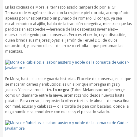
En las cocinas de Mora, el ternasco asado (amparado por la IGP
Ternasco de Aragón) se sirve con la crujiente piel dorada, acompañado
apenas por unas patatas o un puñado de romero. El conejo, ya sea
escabechado o al ajillo, habla de la tradición cinegética, mientras que las
perdices en escabeche —herencia de las despensas invernales—
muestran el ingenio para conservar. Pero es el cerdo, rey indiscutible,
quien brinda sus mejores joyas: el Jamón de Teruel DO, de dulce
untuosidad, y las morcillas —de arroz o cebolla— que perfuman las
matanzas.
En Mora, hasta el aceite guarda historias. El aceite de conserva, en el que
se maceran carnes y embutidos, es un elixir que impregna migas y
guisos. Y en invierno, la
trufa negra
(Tuber Melanosporum) emerge
como un diamante entre la nieve, aromatizando desde huevos hasta
patatas. Para cerrar, la repostería ofrece tortas de alma —de masa fina
con miel, azúcar y calabaza— o la tortilla de pan con bacalao, donde la
miga humilde se ennoblece con nueces y el pescado salado.