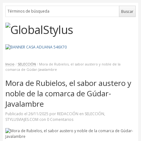
Inicio
/
SELECCIÓN
/
Mora de Rubielos, el sabor austero y noble de la
comarca de Gúdar-Javalambre
Mora de Rubielos, el sabor austero y
noble de la comarca de Gúdar-
Javalambre
Publicado el
26/11/2025
por
REDACCIÓN
en
SELECCIÓN
,
STYLUSVIAJES.COM
con
0 Comentarios