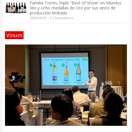
Familia Torres, triple “Best of Show” en Mundus
Vini y ocho medallas de Oro por sus vinos de
producción limitada
18/03/2026
|
0 Comentarios
Vinum