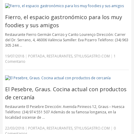
Fierro, el espacio gastronómico para los muy
foodies y sus amigos
Restaurante Fierro Germán Carrizo y Carito Lourenço Dirección: Carrer
del Dr. Serrano, 4, 46006 València Sumiller: Eva Pizarro Teléfono: (34) 963
305 244 …
19/07/2018
|
PORTADA
,
RESTAURANTES
,
STYLUSGASTRO.COM
|
1
Comentario
El Pesebre, Graus. Cocina actual con productos
de cercanía
Restaurante El Pesebre Dirección: Avenida Pirineos 12, Graus – Huesca
Teléfono: (34) 974 551 507 Además de su famosa longaniza, en la
localidad oscense de …
22/03/2018
|
PORTADA
,
RESTAURANTES
,
STYLUSGASTRO.COM
|
0
Comentarios