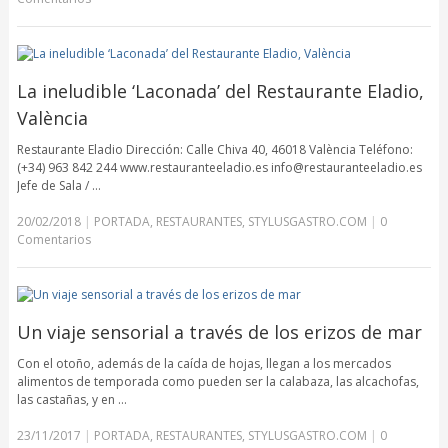
La ineludible ‘Laconada’ del Restaurante Eladio,
València
Restaurante Eladio Dirección: Calle Chiva 40, 46018 València Teléfono:
(+34) 963 842 244 www.restauranteeladio.es info@restauranteeladio.es
Jefe de Sala / …
20/02/2018
|
PORTADA
,
RESTAURANTES
,
STYLUSGASTRO.COM
|
0
Comentarios
Un viaje sensorial a través de los erizos de mar
Con el otoño, además de la caída de hojas, llegan a los mercados
alimentos de temporada como pueden ser la calabaza, las alcachofas,
las castañas, y en …
23/11/2017
|
PORTADA
,
RESTAURANTES
,
STYLUSGASTRO.COM
|
0