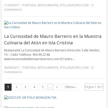
11/09/2017
|
PORTADA
,
RESTAURANTES
,
STYLUSGASTRO.COM
|
0
Comentarios
La Curiosidad de Mauro Barreiro en la Muestra
Culinaria del Atún en Isla Cristina
Restaurante La Curiosidad de Mauro Barreiro Dirección: Calle Veedor,
10 – Cádiz Teléfono: 956 99 22 88
www.lacuriosidaddemaurobarreiro.com El Centro …
08/09/2017
|
PORTADA
,
RESTAURANTES
,
STYLUSGASTRO.COM
|
0
Comentarios
1
2
3
4
5
...
»
Última »
Página 1 de 7