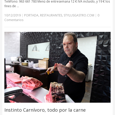
Teléfono: 963 661 780 Menú de entresemana 12 € IVA incluido, y 19 € los
fines de …
10/12/2019
|
PORTADA
,
RESTAURANTES
,
STYLUSGASTRO.COM
|
0
Comentarios
Instinto Carnívoro, todo por la carne