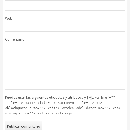
Web
Comentario
Puedes usar las siguientes etiquetas y atributos
HTML
:
<a href=""
title=""> <abbr title=""> <acronym title=""> <b>
<blockquote cite=""> <cite> <code> <del datetime=""> <em>
<i> <q cite=""> <strike> <strong>