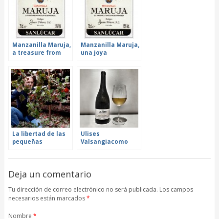
Manzanilla Maruja,
Manzanilla Maruja,
a treasure from
una joya
Sanlúcar de
sanluqueña con
Barrameda with
más de ocho años
more than eight
en las criaderas
years spent in the
criaderas
La libertad de las
Ulises
pequeñas
Valsangiacomo
elaboraciones.
Chardonnay,
Demorado, tinto
Cherubino
dulce de vendimia
Valsangiacomo. El
Deja un comentario
tardía
encanto de la uva
blanca más
cosmopolita
Tu dirección de correo electrónico no será publicada. Los campos
necesarios están marcados
*
Nombre
*