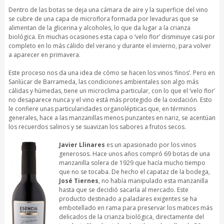
Dentro de las botas se deja una cámara de aire y la superficie del vino
se cubre de una capa de microflora formada por levaduras que se
alimentan de la glicerina y alcoholes, lo que da lugar a la crianza
biológica. En muchas ocasiones esta capa o ‘velo flor’ disminuye casi por
completo en lo más cálido del verano y durante el invierno, para volver
a aparecer en primavera.
Este proceso nos da una idea de cómo se hacen los vinos ‘finos’. Pero en
Sanlúcar de Barrameda, las condiciones ambientales son algo más
cálidas y húmedas, tiene un microclima particular, con lo que el ‘velo flor’
no desaparece nunca y el vino está más protegido de la oxidación. Esto
le confiere unas particularidades organolépticas que, en términos
generales, hace a las manzanillas menos punzantes en nariz, se acentúan
los recuerdos salinos y se suavizan los sabores a frutos secos.
Javier Llinares
es un apasionado por los vinos
generosos. Hace unos años compró 69 botas de una
manzanilla solera de 1929 que hacía mucho tiempo
que no se tocaba. De hecho el capataz de la bodega,
José Tiernes
, no había manipulado esta manzanilla
hasta que se decidió sacarla al mercado. Este
producto destinado a paladares exigentes se ha
embotellado en rama para preservar los matices más
delicados de la crianza biológica, directamente del