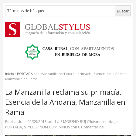
Inicio
/
PORTADA
/
La Manzanilla reclama su primacía. Esencia de la Andana,
Manzanilla en Rama
La Manzanilla reclama su primacía.
Esencia de la Andana, Manzanilla en
Rama
Publicado el
02/09/2013
por
LUIS MORENO BUJ @luismorenobuj
en
PORTADA
,
STYLUSVINUM.COM
,
VINOS
con
0 Comentarios