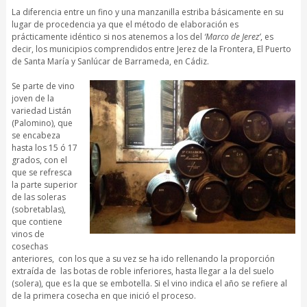
La diferencia entre un fino y una manzanilla estriba básicamente en su
lugar de procedencia ya que el método de elaboración es
prácticamente idéntico si nos atenemos a los del
‘Marco de Jerez’
, es
decir, los municipios comprendidos entre Jerez de la Frontera, El Puerto
de Santa María y Sanlúcar de Barrameda, en Cádiz.
Se parte de vino
joven de la
variedad Listán
(Palomino), que
se encabeza
hasta los 15 ó 17
grados, con el
que se refresca
la parte superior
de las soleras
(sobretablas),
que contiene
vinos de
cosechas
anteriores, con los que a su vez se ha ido rellenando la proporción
extraída de las botas de roble inferiores, hasta llegar a la del suelo
(solera), que es la que se embotella. Si el vino indica el año se refiere al
de la primera cosecha en que inició el proceso.