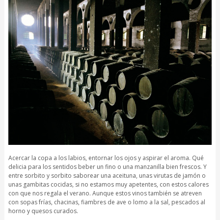
Acercar la copa a los labios, entornar los ojos y aspirar el aroma. Qué
delicia para los sentidos beber un fino o una manzanilla bien frescos. Y
entre sorbito y sorbito saborear una aceituna, unas virutas de jamón o
unas gambitas cocidas, si no estamos muy apetentes, con estos calores
con que nos regala el verano. Aunque estos vinos también se atreven
con sopas frías, chacinas, fiambres de ave o lomo a la sal, pescados al
horno y quesos curados.