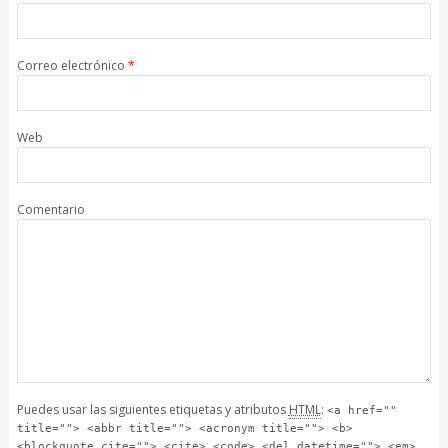
Correo electrónico
*
Web
Comentario
Puedes usar las siguientes etiquetas y atributos
HTML
:
<a href=""
title=""> <abbr title=""> <acronym title=""> <b>
<blockquote cite=""> <cite> <code> <del datetime=""> <em>