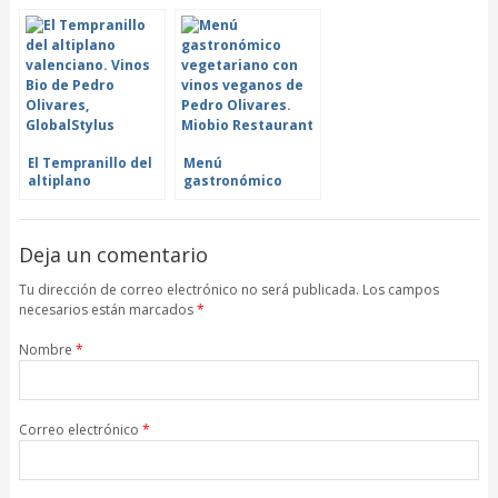
2017, Vinos Bio
Malvasía de la Vall
Pedro Olivares
dels Alcalans
El Tempranillo del
Menú
altiplano
gastronómico
valenciano. Vinos
vegetariano con
Bio de Pedro
vinos veganos de
Olivares
Pedro Olivares.
Deja un comentario
Miobio Restaurant
Tu dirección de correo electrónico no será publicada. Los campos
necesarios están marcados
*
Nombre
*
Correo electrónico
*