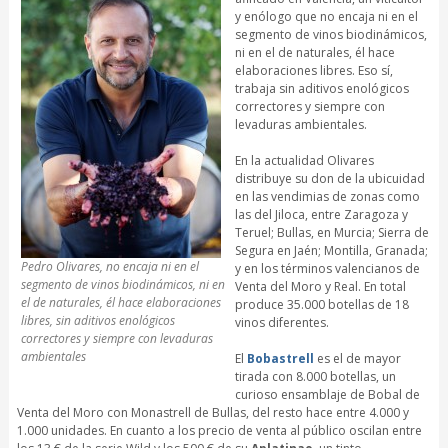
y enólogo que no encaja ni en el
segmento de vinos biodinámicos,
ni en el de naturales, él hace
elaboraciones libres. Eso sí,
trabaja sin aditivos enológicos
correctores y siempre con
levaduras ambientales.
En la actualidad Olivares
distribuye su don de la ubicuidad
en las vendimias de zonas como
las del Jiloca, entre Zaragoza y
Teruel; Bullas, en Murcia; Sierra de
Segura en Jaén; Montilla, Granada;
Pedro Olivares, no encaja ni en el
y en los términos valencianos de
segmento de vinos biodinámicos, ni en
Venta del Moro y Real. En total
el de naturales, él hace elaboraciones
produce 35.000 botellas de 18
libres, sin aditivos enológicos
vinos diferentes.
correctores y siempre con levaduras
ambientales
El
Bobastrell
es el de mayor
tirada con 8.000 botellas, un
curioso ensamblaje de Bobal de
Venta del Moro con Monastrell de Bullas, del resto hace entre 4.000 y
1.000 unidades. En cuanto a los precio de venta al público oscilan entre