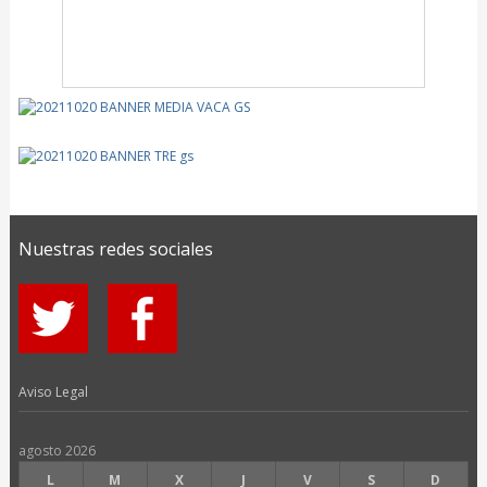
Nuestras redes sociales
Aviso Legal
agosto 2026
L
M
X
J
V
S
D