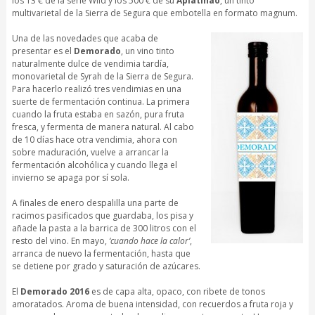
los 13 € de la serie Wild y los 500 € de su
Aplatinao
, un tinto
multivarietal de la Sierra de Segura que embotella en formato magnum.
Una de las novedades que acaba de
presentar es el
Demorado
, un vino tinto
naturalmente dulce de vendimia tardía,
monovarietal de Syrah de la Sierra de Segura.
Para hacerlo realizó tres vendimias en una
suerte de fermentación continua. La primera
cuando la fruta estaba en sazón, pura fruta
fresca, y fermenta de manera natural. Al cabo
de 10 días hace otra vendimia, ahora con
sobre maduración, vuelve a arrancar la
fermentación alcohólica y cuando llega el
invierno se apaga por sí sola.
A finales de enero despalilla una parte de
racimos pasificados que guardaba, los pisa y
añade la pasta a la barrica de 300 litros con el
resto del vino. En mayo,
‘cuando hace la calor’
,
arranca de nuevo la fermentación, hasta que
se detiene por grado y saturación de azúcares.
El
Demorado 2016
es de capa alta, opaco, con ribete de tonos
amoratados. Aroma de buena intensidad, con recuerdos a fruta roja y