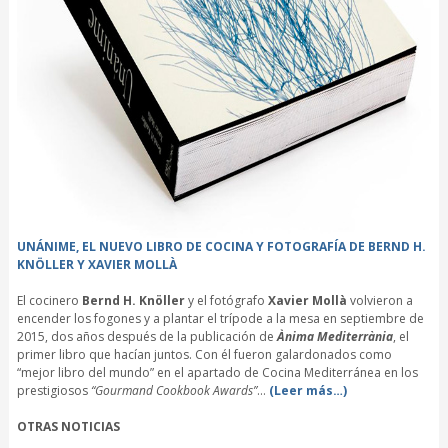
UNÁNIME, EL NUEVO LIBRO DE COCINA Y FOTOGRAFÍA DE BERND H.
KNÖLLER Y XAVIER MOLLÀ
El cocinero
Bernd H. Knöller
y el fotógrafo
Xavier Mollà
volvieron a
encender los fogones y a plantar el trípode a la mesa en septiembre de
2015, dos años después de la publicación de
Ànima Mediterrània
, el
primer libro que hacían juntos. Con él fueron galardonados como
“mejor libro del mundo” en el apartado de Cocina Mediterránea en los
prestigiosos
“Gourmand Cookbook Awards”
…
(Leer más…)
OTRAS NOTICIAS