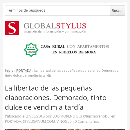
Inicio
/
PORTADA
/
La libertad de las pequeñas elaboraciones. Demorado,
tinto dulce de vendimia tardía
La libertad de las pequeñas
elaboraciones. Demorado, tinto
dulce de vendimia tardía
Publicado el
27/06/2018
por
LUIS MORENO BUJ @luismorenobuj
en
PORTADA
,
STYLUSVINUM.COM
,
VINOS
con
0 Comentarios