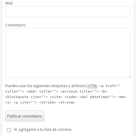
Web
Comentario
Puedes usar las siguientes etiquetas y atributos
HTML
:
<a href=""
title=""> <abbr title=""> <acronym title=""> <b>
<blockquote cite=""> <cite> <code> <del datetime=""> <em>
<i> <q cite=""> <strike> <strong>
Sí, agrégame a tu lista de correos.