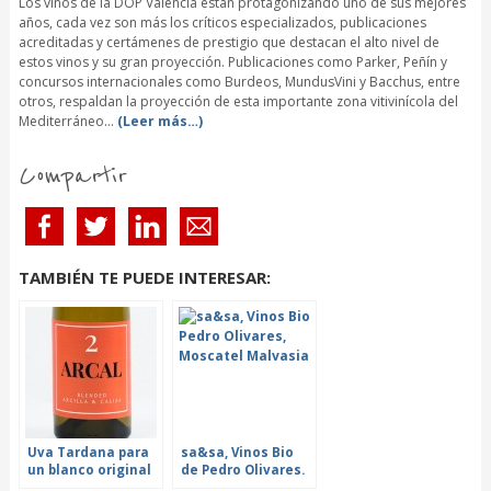
Los vinos de la DOP Valencia están protagonizando uno de sus mejores
años, cada vez son más los críticos especializados, publicaciones
acreditadas y certámenes de prestigio que destacan el alto nivel de
estos vinos y su gran proyección. Publicaciones como Parker, Peñín y
concursos internacionales como Burdeos, MundusVini y Bacchus, entre
otros, respaldan la proyección de esta importante zona vitivinícola del
Mediterráneo…
(Leer más…)
Compartir
TAMBIÉN TE PUEDE INTERESAR:
Uva Tardana para
sa&sa, Vinos Bio
un blanco original
de Pedro Olivares.
y atrevido. Arcal
De las Moscatel y