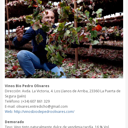
Vinos Bio Pedro Olivares
Dirección: Avda. La Victoria, 4. Los Llanos de Arriba, 23360 La Puerta de
Segura (Jaén)
Teléfono: (+34) 607 861 329
E-mail: olivares.entredicho@gmail.com
Web: http://vinosbiodepedroolivares.com/
Demorado
Tipo: Vino tinto naturalmente dulce de vendimia tardía, 16 % Vol.