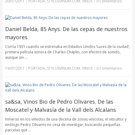
20/07/2017
|
PORTADA
,
STYLUSVINUM.COM
,
VINOS
|
0 Comentarios
Daniel Belda, 85 Anys. De las cepas de nuestros
mayores
Corría 1931 cuando se estrenaba en Estados Unidos ‘Luces de la ciudad’,
primera película sonora de Charles Chaplin, con efectos de sonido,
aunque sin …
19/07/2017
|
PORTADA
,
STYLUSVINUM.COM
,
VINOS
|
0 Comentarios
sa&sa, Vinos Bio de Pedro Olivares. De las
Moscatel y Malvasía de la Vall dels Alcalans
Inmerso en los viñedos de una decena de zonas vinícolas, el viticultor y
enólogo Pedro Olivares no cesa de investigar, buscando pequeñas
parcelas que …