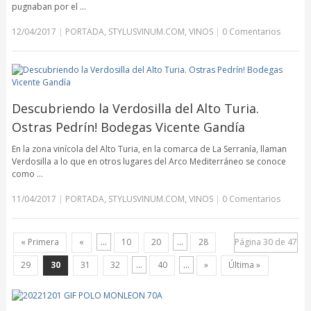
pugnaban por el …
12/04/2017
|
PORTADA
,
STYLUSVINUM.COM
,
VINOS
|
0 Comentarios
Descubriendo la Verdosilla del Alto Turia.
Ostras Pedrín! Bodegas Vicente Gandía
En la zona vinícola del Alto Turia, en la comarca de La Serranía, llaman
Verdosilla a lo que en otros lugares del Arco Mediterráneo se conoce
como …
11/04/2017
|
PORTADA
,
STYLUSVINUM.COM
,
VINOS
|
0 Comentarios
« Primera
«
...
10
20
...
28
Página 30 de 47
29
30
31
32
...
40
...
»
Última »