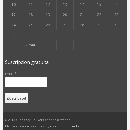
10
11
12
13
14
15
16
17
18
19
20
21
22
23
24
25
26
27
28
29
30
31
« mar
Suscripción gratuita
Email
*
© 2013 GlobalStylus. Derechos reservados.
Mantenimiento:
Vakudesign, diseño multimedia