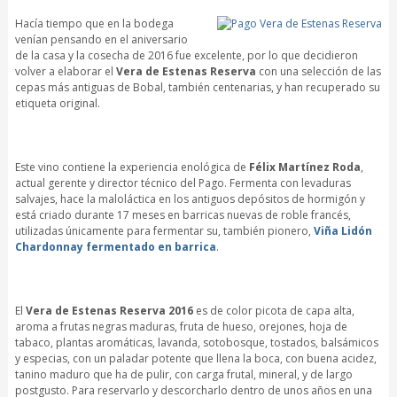
Hacía tiempo que en la bodega
venían pensando en el aniversario
de la casa y la cosecha de 2016 fue excelente, por lo que decidieron
volver a elaborar el
Vera de Estenas Reserva
con una selección de las
cepas más antiguas de Bobal, también centenarias, y han recuperado su
etiqueta original.
Este vino contiene la experiencia enológica de
Félix Martínez Roda
,
actual gerente y director técnico del Pago. Fermenta con levaduras
salvajes, hace la maloláctica en los antiguos depósitos de hormigón y
está criado durante 17 meses en barricas nuevas de roble francés,
utilizadas únicamente para fermentar su, también pionero,
Viña Lidón
Chardonnay fermentado en barrica
.
El
Vera de Estenas Reserva 2016
es de color picota de capa alta,
aroma a frutas negras maduras, fruta de hueso, orejones, hoja de
tabaco, plantas aromáticas, lavanda, sotobosque, tostados, balsámicos
y especias, con un paladar potente que llena la boca, con buena acidez,
tanino maduro que ha de pulir, con carga frutal, mineral, y de largo
postgusto. Para reservarlo y descorcharlo dentro de unos años en una