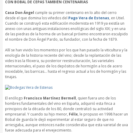
CON BOBAL DE CEPAS TAMBIÉN CENTENARIAS
Casa Don Ángel
cumple su primer centenario en lo alto del cerro
desde el que domina los viñedos del
Pago Vera de Estenas
, en Utiel.
Cuando se construyó esta edificación modernista en 1919 ya existía un
anexo con unas antiguas instalaciones enológicas del siglo XIX; y en una
de las piedras de la horma de un bancal próximo encontraron esculpido
el nombre de Don Ángel Pardo, su fundador, con la fecha de 1879.
Allí se han vivido los momentos por los que han pasado la viticultura y la
enología de la historia reciente del vino; desde la replantación de las
vides tras la filoxera, su posterior reestructuración, las varietales
internacionales, el paso de los depósitos de hormigón a los de acero
inoxidable, las barricas… hasta el regreso actual a los de hormigón y las
tinajas.
El enólogo
Francisco Martínez Bermell
, quien fuera uno de los
hombres fundamentales del vino en España, adquirió esta finca a
principios de la década de los 80, donde centralizó su actividad
empresarial. Y cuando su hijo menor,
Félix
, le propuso en 1998 hacer un
Bobal de guarda le dejó experimentar al estar seguro de que no
arriesgaba, aunque entonces nadie consideraba que esta varietal de uva
fuese adecuada para el envejecimiento.