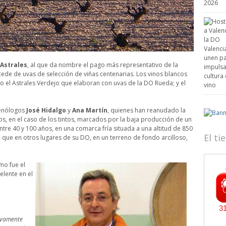
 Astrales
, al que da nombre el pago más representativo de la
cede de uvas de selección de viñas centenarias. Los vinos blancos
 el Astrales Verdejo que elaboran con uvas de la DO Rueda; y el
 enólogos
José Hidalgo
y
Ana Martín
, quienes han reanudado la
os, en el caso de los tintos, marcados por la baja producción de un
entre 40 y 100 años, en una comarca fría situada a una altitud de 850
El t
que en otros lugares de su DO, en un terreno de fondo arcilloso,
mo fue el
elente en el
tivamente