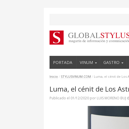
PORTADA
VINUM
GASTRO
Inicio
/
STYLUSVINUM.COM
/
Luma, el cénit de Los A
Luma, el cénit de Los Ast
Publicado el
01/12/2020
por
LUIS MORENO BUJ 