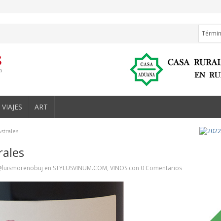
VIAJES
ART
strales
rales
@luismorenobuj
en
STYLUSVINUM.COM
,
VINOS
con
0 Comentarios