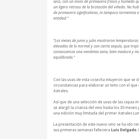
seco, con un inicio de primavera fresco y húmedo q
un ligero retraso de la brotación del viñedo. No hu
de primavera significativas, ni tampoco tormentas e
entidad.”
“Los meses de junio y julio mostraron temperatura
elevadas de lo normal y con cierta sequía, que traj
consecuencia una vendimia sana, bien madura y m
equilibrada.”
Con las uvas de esta cosecha intuyeron que se 
circunstancias para elaborar un tinto con el que 
Astrales.
Así que de una selección de uvas de las cepas má
se alargó la crianza del vino hasta los 30 meses y
una edición muy limitada del primer Astrales Lu
La presentación de este nuevo vino se ha ido re
sus primeras semanas falleciera
Luis Delgado
.