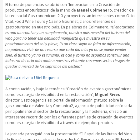
El turno de ponencias se abrió con “Innovación en la Creación de
productos enoturísticos” de la mano de
Manel Colmenero
, creador de
la red social Gastronomicum 2.0 y proyectos tan interesantes como Ocio
Vital, Food Wine Tours y Casino Gourmet, claros referentes del
gastroturismo en nuestro país. En palabras de Colmenero,
“el enoturismo
es una alternativa y un complemento, nuestro país necesita del turismo del
vino para no tener esa debilidad manifiesta que muestra en su
posicionamiento del sol y playa, Es un claro signo de falta de diferenciación,
no podemos vivir de un recurso que cada día más ya no se puede vender
solo, el turismo ya no es turismo, es ocio y como no sepamos construir una
industria del ocio adecuada a nuestros visitante corremos serios riesgos de
quedar a merced de los caprichos del destino”
.
A continuación, y bajo la temática “Creación de eventos gastronómicos
como estrategia de visibilidad en la restauración”,
Miguel Rives
director Gastroagencia.es, portal de información gratuito sobre la
gastronomía de Valencia y Comunica2, agencia de publicidad enfocada
principalmente al sector de la restauración y la hostelería, ofreció un
interesante recorrido por los diferentes perfiles de creación de eventos
como estrategia de visibilidad a través de ejemplos propios.
La jornada prosiguió con la presentación “El Papel de las Rutas del Vino
de España como creadoras de producto”, llevada a cabo por
M. Jesús