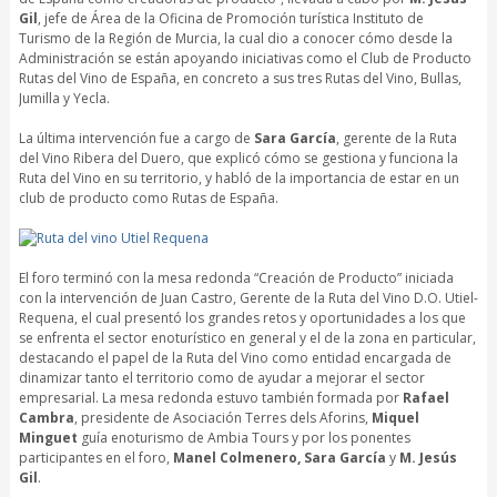
Gil
, jefe de Área de la Oficina de Promoción turística Instituto de
Turismo de la Región de Murcia, la cual dio a conocer cómo desde la
Administración se están apoyando iniciativas como el Club de Producto
Rutas del Vino de España, en concreto a sus tres Rutas del Vino, Bullas,
Jumilla y Yecla.
La última intervención fue a cargo de
Sara García
, gerente de la Ruta
del Vino Ribera del Duero, que explicó cómo se gestiona y funciona la
Ruta del Vino en su territorio, y habló de la importancia de estar en un
club de producto como Rutas de España.
El foro terminó con la mesa redonda “Creación de Producto” iniciada
con la intervención de Juan Castro, Gerente de la Ruta del Vino D.O. Utiel-
Requena, el cual presentó los grandes retos y oportunidades a los que
se enfrenta el sector enoturístico en general y el de la zona en particular,
destacando el papel de la Ruta del Vino como entidad encargada de
dinamizar tanto el territorio como de ayudar a mejorar el sector
empresarial. La mesa redonda estuvo también formada por
Rafael
Cambra
, presidente de Asociación Terres dels Aforins,
Miquel
Minguet
guía enoturismo de Ambia Tours y por los ponentes
participantes en el foro,
Manel Colmenero, Sara García
y
M. Jesús
Gil
.