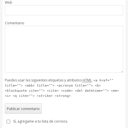
Web
Comentario
Puedes usar las siguientes etiquetas y atributos
HTML
:
<a href=""
title=""> <abbr title=""> <acronym title=""> <b>
<blockquote cite=""> <cite> <code> <del datetime=""> <em>
<i> <q cite=""> <strike> <strong>
Sí, agrégame a tu lista de correos.