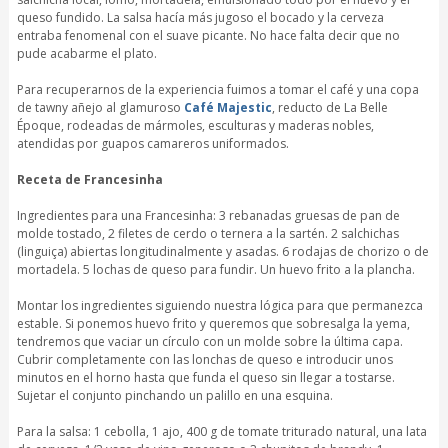
queso fundido. La salsa hacía más jugoso el bocado y la cerveza
entraba fenomenal con el suave picante. No hace falta decir que no
pude acabarme el plato.
Para recuperarnos de la experiencia fuimos a tomar el café y una copa
de tawny añejo al glamuroso
Café Majestic
, reducto de La Belle
Époque, rodeadas de mármoles, esculturas y maderas nobles,
atendidas por guapos camareros uniformados.
Receta de Francesinha
Ingredientes para una Francesinha: 3 rebanadas gruesas de pan de
molde tostado, 2 filetes de cerdo o ternera a la sartén. 2 salchichas
(linguiça) abiertas longitudinalmente y asadas. 6 rodajas de chorizo o de
mortadela. 5 lochas de queso para fundir. Un huevo frito a la plancha.
Montar los ingredientes siguiendo nuestra lógica para que permanezca
estable. Si ponemos huevo frito y queremos que sobresalga la yema,
tendremos que vaciar un círculo con un molde sobre la última capa.
Cubrir completamente con las lonchas de queso e introducir unos
minutos en el horno hasta que funda el queso sin llegar a tostarse.
Sujetar el conjunto pinchando un palillo en una esquina.
Para la salsa: 1 cebolla, 1 ajo, 400 g de tomate triturado natural, una lata