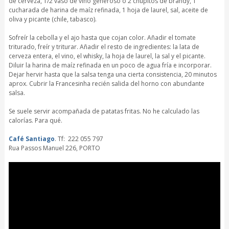
de cerveza, 1/2 vaso de vino generoso o 2 chupitos de brandy, 1
cucharada de harina de maíz refinada, 1 hoja de laurel, sal, aceite de
oliva y picante (chile, tabasco).
Sofreír la cebolla y el ajo hasta que cojan color. Añadir el tomate
triturado, freír y triturar. Añadir el resto de ingredientes: la lata de
cerveza entera, el vino, el whisky, la hoja de laurel, la sal y el picante.
Diluir la harina de maíz refinada en un poco de agua fría e incorporar.
Dejar hervir hasta que la salsa tenga una cierta consistencia, 20 minutos
aprox. Cubrir la Francesinha recién salida del horno con abundante
salsa.
Se suele servir acompañada de patatas fritas. No he calculado las
calorías. Para qué.
Café Santiago
. Tf: 222 055 797
Rua Passos Manuel 226, PORTO