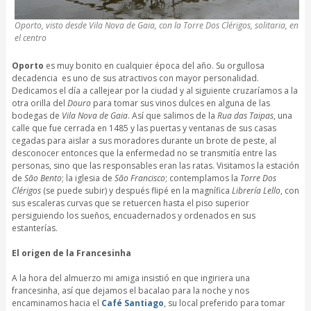
Oporto, visto desde Vila Nova de Gaia, con la Torre Dos Clérigos, solitaria, en
el centro
Oporto
es muy bonito en cualquier época del año. Su orgullosa
decadencia es uno de sus atractivos con mayor personalidad.
Dedicamos el día a callejear por la ciudad y al siguiente cruzaríamos a la
otra orilla del
Douro
para tomar sus vinos dulces en alguna de las
bodegas de
Vila Nova de Gaia
. Así que salimos de la
Rua das Taipas
, una
calle que fue cerrada en 1485 y las puertas y ventanas de sus casas
cegadas para aislar a sus moradores durante un brote de peste, al
desconocer entonces que la enfermedad no se transmitía entre las
personas, sino que las responsables eran las ratas. Visitamos la estación
de
São Bento
; la iglesia de
São Francisco
; contemplamos la
Torre Dos
Clérigos
(se puede subir) y después flipé en la magnífica
Librería Lello
, con
sus escaleras curvas que se retuercen hasta el piso superior
persiguiendo los sueños, encuadernados y ordenados en sus
estanterías.
El origen de la Francesinha
A la hora del almuerzo mi amiga insistió en que ingiriera una
francesinha, así que dejamos el bacalao para la noche y nos
encaminamos hacia el
Café Santiago
, su local preferido para tomar