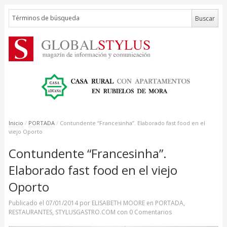
Inicio
/
PORTADA
/
Contundente “Francesinha”. Elaborado fast food en el
viejo Oporto
Contundente “Francesinha”.
Elaborado fast food en el viejo
Oporto
Publicado el
07/01/2014
por
ELISABETH MOORE
en
PORTADA
,
RESTAURANTES
,
STYLUSGASTRO.COM
con
0 Comentarios