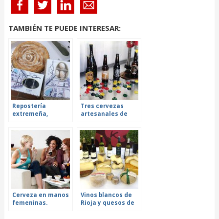
TAMBIÉN TE PUEDE INTERESAR:
Repostería
Tres cervezas
extremeña,
artesanales de
sabores con alma,
Castellón que
tradición, fusión e
quizá no conocías
innovación
Cerveza en manos
Vinos blancos de
femeninas.
Rioja y quesos de
Turismo cervecero
la Comunitat
en Flandes
Valenciana, una