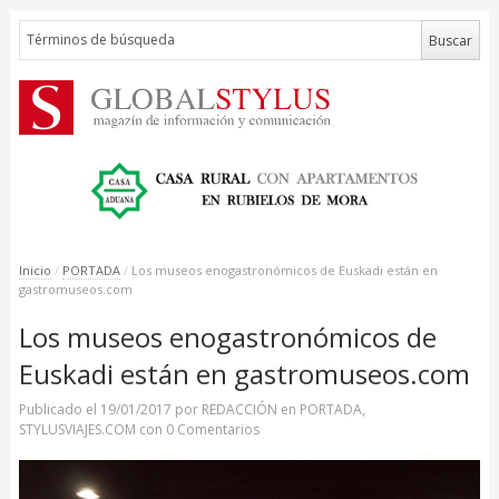
Inicio
/
PORTADA
/
Los museos enogastronómicos de Euskadi están en
gastromuseos.com
Los museos enogastronómicos de
Euskadi están en gastromuseos.com
Publicado el
19/01/2017
por
REDACCIÓN
en
PORTADA
,
STYLUSVIAJES.COM
con
0 Comentarios