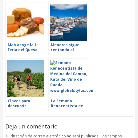
Maó acoge la 1ª
Menorca sigue
Feria del Queso
tentando al
Mahón-Menorca
viajero… aun fuera
de la temporada
estival
Claves para
La Semana
descubrir
Renacentista de
Laguardia,
Medina del Campo
epicentro de la
nos traslada al
Rioja Alavesa
siglo XV
Deja un comentario
Tu dirección de correo electrónico no será publicada. Los campos