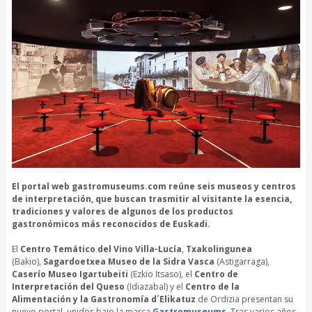
El portal web gastromuseums.com reúne seis museos y centros
de interpretación, que buscan trasmitir al visitante la esencia,
tradiciones y valores de algunos de los productos
gastronómicos más reconocidos de Euskadi.
El
Centro Temático del Vino Villa-Lucía
,
Txakolingunea
(Bakio),
Sagardoetxea Museo de la Sidra Vasca
(Astigarraga),
Caserío Museo Igartubeiti
(Ezkio Itsaso), el
Centro de
Interpretación del Queso
(Idiazabal) y el
Centro de la
Alimentación y la Gastronomía d´Elikatuz
de Ordizia presentan su
nuevo portal, unidos bajo la marca
Gastromuseums
. Tras varios años