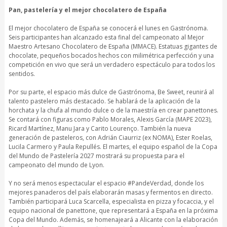
Pan, pastelería y el mejor chocolatero de España
El mejor chocolatero de España se conocerá el lunes en Gastrónoma.
Seis participantes han alcanzado esta final del campeonato al Mejor
Maestro Artesano Chocolatero de España (MMACE). Estatuas gigantes de
chocolate, pequeños bocados hechos con milimétrica perfección y una
competición en vivo que será un verdadero espectáculo para todos los
sentidos.
Por su parte, el espacio más dulce de Gastrónoma, Be Sweet, reunirá al
talento pastelero más destacado. Se hablará de la aplicación de la
horchata y la chufa al mundo dulce o de la maestría en crear panettones.
Se contará con figuras como Pablo Morales, Alexis García (MAPE 2023),
Ricard Martínez, Manu Jara y Carito Lourenço. También la nueva
generación de pasteleros, con Adrián Ciaurriz (ex NOMA), Ester Roelas,
Lucila Carmero y Paula Repullés. El martes, el equipo español de la Copa
del Mundo de Pastelería 2027 mostrará su propuesta para el
campeonato del mundo de Lyon.
Y no será menos espectacular el espacio #PandeVerdad, donde los
mejores panaderos del país elaborarán masas y fermentos en directo.
También participará Luca Scarcella, especialista en pizza y focaccia, y el
equipo nacional de panettone, que representará a España en la próxima
Copa del Mundo. Además, se homenajeará a Alicante con la elaboración