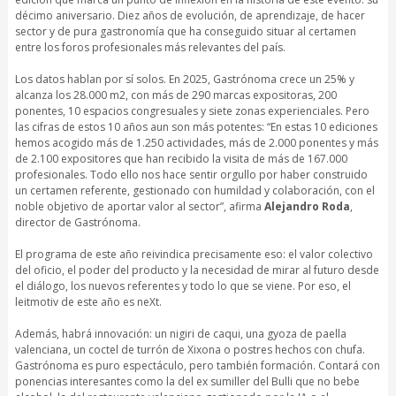
décimo aniversario. Diez años de evolución, de aprendizaje, de hacer
sector y de pura gastronomía que ha conseguido situar al certamen
entre los foros profesionales más relevantes del país.
Los datos hablan por sí solos. En 2025, Gastrónoma crece un 25% y
alcanza los 28.000 m2, con más de 290 marcas expositoras, 200
ponentes, 10 espacios congresuales y siete zonas experienciales. Pero
las cifras de estos 10 años aun son más potentes: “En estas 10 ediciones
hemos acogido más de 1.250 actividades, más de 2.000 ponentes y más
de 2.100 expositores que han recibido la visita de más de 167.000
profesionales. Todo ello nos hace sentir orgullo por haber construido
un certamen referente, gestionado con humildad y colaboración, con el
noble objetivo de aportar valor al sector”, afirma
Alejandro Roda
,
director de Gastrónoma.
El programa de este año reivindica precisamente eso: el valor colectivo
del oficio, el poder del producto y la necesidad de mirar al futuro desde
el diálogo, los nuevos referentes y todo lo que se viene. Por eso, el
leitmotiv de este año es neXt.
Además, habrá innovación: un nigiri de caqui, una gyoza de paella
valenciana, un coctel de turrón de Xixona o postres hechos con chufa.
Gastrónoma es puro espectáculo, pero también formación. Contará con
ponencias interesantes como la del ex sumiller del Bulli que no bebe