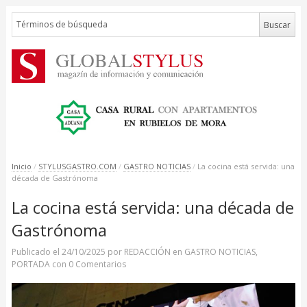
Inicio
/
STYLUSGASTRO.COM
/
GASTRO NOTICIAS
/
La cocina está servida: una
década de Gastrónoma
La cocina está servida: una década de
Gastrónoma
Publicado el
24/10/2025
por
REDACCIÓN
en
GASTRO NOTICIAS
,
PORTADA
con
0 Comentarios