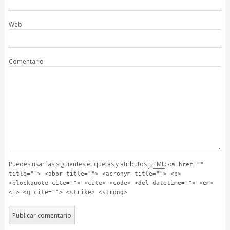
Web
Comentario
Puedes usar las siguientes etiquetas y atributos
HTML
:
<a href=""
title=""> <abbr title=""> <acronym title=""> <b>
<blockquote cite=""> <cite> <code> <del datetime=""> <em>
<i> <q cite=""> <strike> <strong>