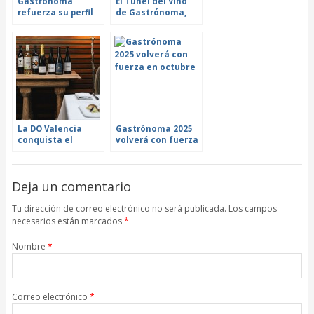
Gastrónoma
El Túnel del Vino
refuerza su perfil
de Gastrónoma,
profesional y se
una inmersión
traslada a lunes,
sensorial entre
martes y
160 referencias
miércoles
únicas
La DO Valencia
Gastrónoma 2025
conquista el
volverá con fuerza
Premio Maridaje
en octubre
Alimentos de
España
Deja un comentario
Tu dirección de correo electrónico no será publicada. Los campos
necesarios están marcados
*
Nombre
*
Correo electrónico
*