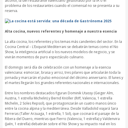
alcohol, la del restaurante valenciano gestionado por la IA o el
problema de los restaurantes cuando el comensal no se presenta a su
reserva.
Alta cocina, nuevos referentes y homenaje a nuestra esencia
La alta cocina, los referentes y los temas más candentes del sector. En la
Cocina Central – L’Exquisit Mediterrani se debatirán temas como el No
Show, la inteligencia artificial o los nuevos modelos de negocio, y se
vivirán momentos de puro espectáculo culinario.
El domingo será día de celebración con un homenaje a la esencia
valenciana: esmorzar, brasa y arroz, tres pilares que articularán toda la
jornada y marcarán el pulso emocional del décimo aniversario. El lunes y
el martes llegarán los grandes referentes nacionales e internacionales.
Entre los nombres destacados figuran Dominik Utassy (Geiger Alm,
Austria, 1 estrella Michelin) y Bernd Knöller (Riff, Valencia, 1 estrella
Michelin, 2 Soles Repsol), que protagonizarán un cuatro manos único
entre la cocina alpina y la mediterránea. Desde Valladolid viajará Sara
Ferreras (Taller Arzuaga, 1 estrella, 1 Sol), que cocinará el paisaje de la
Ribera del Duero, mientras que Fierro (Valencia, 1 estrella) y Valdenvira
(Jaén, 1 estrella) debatirán sobre el No Show y su impacto real en los