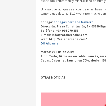
especiado, refrescante y mineral lleno de fruta y 
Un vino que, aunque se encuentra en un buen m
temor a que decaiga. Está vivo, y por mucho tiem
Bodega:
Bodegas Bernabé Navarro
Dirección: Plaza Constitución, 7 – 03380 Big
Teléfono: +34 966 770 353
E-mail: info@rafabernabe.com
Web: http://rafabernabe.com/
DO Alicante
Marca: VC Fusión 2009
Tipo: Tinto, 16 meses en roble francés, sin 
Cepas: Cabernet Sauvignon 70%, Merlot 15%
OTRAS NOTICIAS