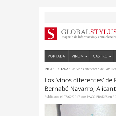
PORTADA
VINUM
GASTRO
Inicio
/
PORTADA
/
Los ‘vinos diferentes’ de Rafa B
Los ‘vinos diferentes’ d
Bernabé Navarro, Alican
Publicado el
07/02/2017
por
PACO PRADES
en
P