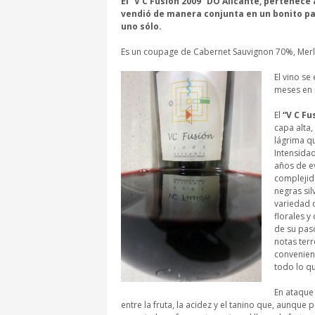
El “V C Fusión 2009” DO Alicante, pertenece
vendió de manera conjunta en un bonito pack
uno sólo.
Es un coupage de Cabernet Sauvignon 70%, Merl
El vino se
meses en r
El
“V C Fu
capa alta,
lágrima q
Intensidad
años de e
complejida
negras si
variedad 
florales 
de su paso
notas terr
convenien
todo lo q
En ataque
entre la fruta, la acidez y el tanino que, aunqu