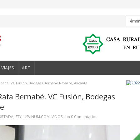
VIAJES
ART
ernabé. VC Fusión, Bodegas Bernabé Navarro, Alicante
e Rafa Bernabé. VC Fusión, Bodegas
te
ORTADA
,
STYLUSVINUM.COM
,
VINOS
con
0 Comentarios