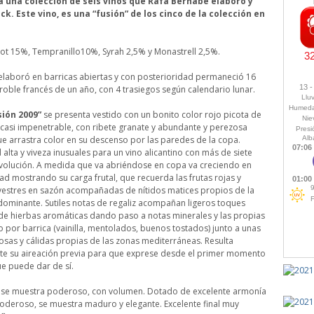
 a una colección de seis vinos que Rafa Bernabé elaboró y
. Este vino, es una “fusión” de los cinco de la colección en
ot 15%, Tempranillo10%, Syrah 2,5% y Monastrell 2,5%.
 elaboró en barricas abiertas y con posterioridad permaneció 16
oble francés de un año, con 4 trasiegos según calendario lunar.
sión 2009”
se presenta vestido con un bonito color rojo picota de
 casi impenetrable, con ribete granate y abundante y perezosa
ue arrastra color en su descenso por las paredes de la copa.
 alta y viveza inusuales para un vino alicantino con más de siete
volución. A medida que va abriéndose en copa va creciendo en
d mostrando su carga frutal, que recuerda las frutas rojas y
lvestres en sazón acompañadas de nítidos matices propios de la
dominante. Sutiles notas de regaliz acompañan ligeros toques
y de hierbas aromáticas dando paso a notas minerales y las propias
 por barrica (vainilla, mentolados, buenos tostados) junto a unas
osas y cálidas propias de las zonas mediterráneas. Resulta
te su aireación previa para que exprese desde el primer momento
ue puede dar de sí.
 se muestra poderoso, con volumen. Dotado de excelente armonía
e poderoso, se muestra maduro y elegante. Excelente final muy